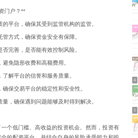
资门户？**
营资质的平台，确保其受到监管机构的监管。
资金托管方式，确保资金安全有保障。
体系是否完善，是否能有效控制风险。
标准，避免隐形收费和高额费用。
口碑，了解平台的信誉和服务质量。
4
实力，确保交易平台的稳定性和安全性。
服务质量，确保遇到问题能够及时得到解决。
5
了一个低门槛、高收益的投资机会。然而，投资有
安全的配资平台，并结合自身的风险承受能力和投