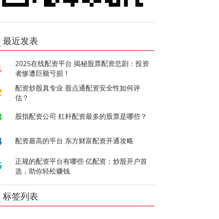
最近发表
2025在线配资平台 揭秘股票配资悲剧：投资
1
者惨遭巨额亏损！
配资炒股真专业 股点通配资安全性如何评
2
估？
3
股指配资公司 杠杆配资最多的股票是哪些？
4
配资最高的平台 东方财富配资开通攻略
正规的配资平台有哪些 亿配资：炒股开户首
5
选，助你轻松赚钱
标签列表