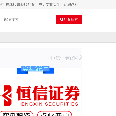
公司 在线股票炒股配资门户：专业安全，助您盈利！
配资搜索
恒信证券官网