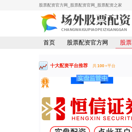
股票配资官方网_股票配资官网_股票配资之家
首页
股票配资官方网
股票
十大配资平台推荐
共
100
+平台