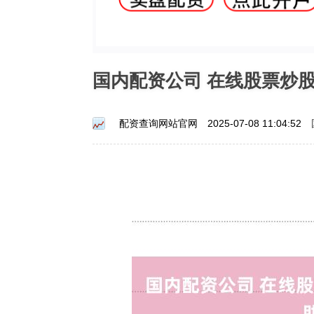
国内配资公司 在线股票炒
配资查询网站官网
2025-07-08 11:04:52