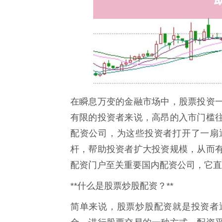
在瞬息万变的金融市场中，股票投资
有限的投资者来说，高昂的入市门槛
配资公司，为这些投资者打开了一扇
杆，帮助投资者扩大投资规模，从而
配资门户至关重要国内配资公司，它直
**什么是股票炒股配资？**
简单来说，股票炒股配资就是投资者