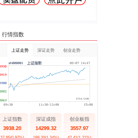
行情指数
上证走势
深证走势
创业走势
上证指数
深证成指
创业板指
3938.20
14299.32
3557.97
37.85
(0.97%)
189.20
(1.34%)
42.41
(1.21%)