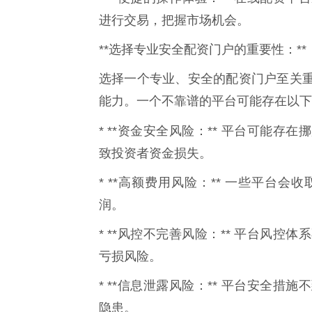
进行交易，把握市场机会。
**选择专业安全配资门户的重要性：**
选择一个专业、安全的配资门户至关
能力。一个不靠谱的平台可能存在以下
* **资金安全风险：** 平台可能
致投资者资金损失。
* **高额费用风险：** 一些平台
润。
* **风控不完善风险：** 平台风
亏损风险。
* **信息泄露风险：** 平台安全
隐患。