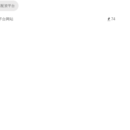
票配资平台
平台网站
74
正规的配资平台有哪些 权威场外配资平台，
专业配资服务
配资平台有哪些
杠杆询问
77
股票炒股配资开户 按天配资操作指南，轻松
心应手
股配资开户