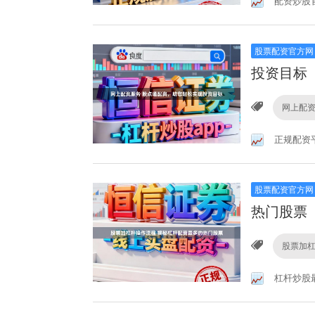
配资炒股
股票配资官方网
投资目标
网上配
正规配资
股票配资官方网
热门股票
股票加
杠杆炒股