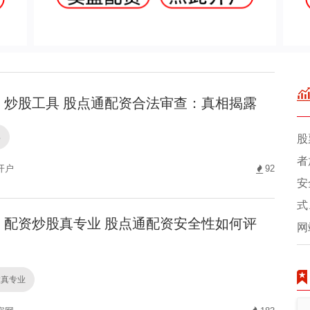
炒股工具 股点通配资合法审查：真相揭露
具
股
者
开户
92
安
式
配资炒股真专业 股点通配资安全性如何评
网
股真专业