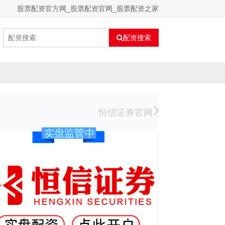
股票配资官方网_股票配资官网_股票配资之家
配资搜索
恒信证券官网