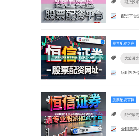
期货投
配资平台
股票配资之家
大族激
啥叫杠杆
股票配资官网
配资最
全国股票