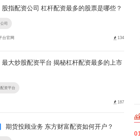
股指配资公司 杠杆配资最多的股票是哪些？
资公司
平台官网
134
最大炒股配资平台 揭秘杠杆配资最多的上市
股配资平台
187
期货投顾业务 东方财富配资如何开户？
0