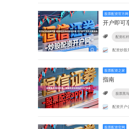
股票配资官方网
开户即可
配资杠
配资炒股
股票配资之家
指南
股票黑
配资开户
股票配资官网