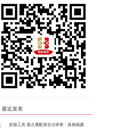
最近发表
1
炒股工具 股点通配资合法审查：真相揭露