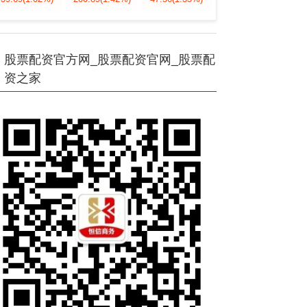
股票配资官方网_股票配资官网_股票配
资之家