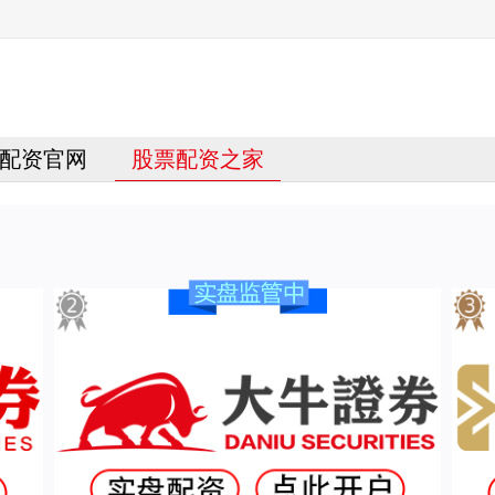
配资官网
股票配资之家