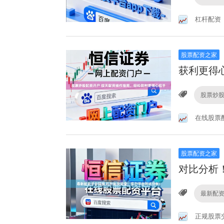
杠杆配资
股票配资之家
获利更得
股票炒
在线股票
股票配资之家
对比分析
最新配
正规股票