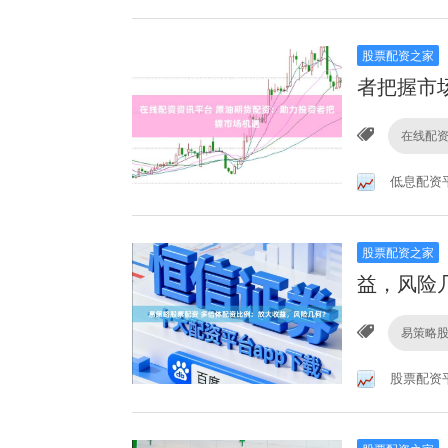
股票配资之家
者把握市
在线配
低息配资
股票配资之家
益，风险
易策略
股票配资