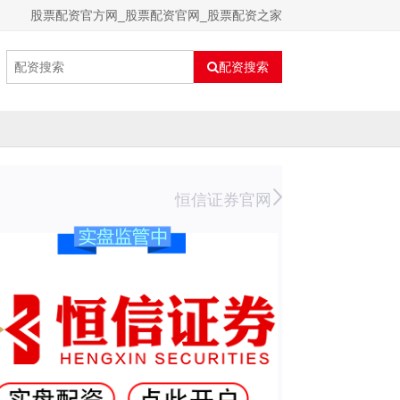
股票配资官方网_股票配资官网_股票配资之家
配资搜索
恒信证券官网