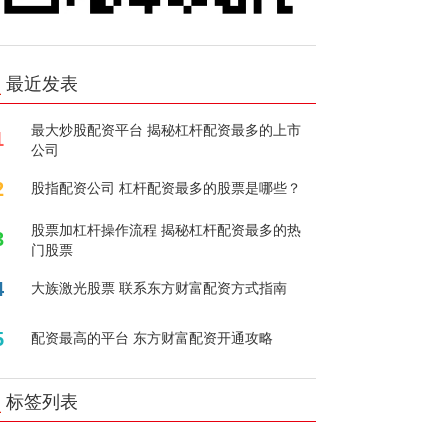
最近发表
最大炒股配资平台 揭秘杠杆配资最多的上市
1
公司
2
股指配资公司 杠杆配资最多的股票是哪些？
股票加杠杆操作流程 揭秘杠杆配资最多的热
3
门股票
4
大族激光股票 联系东方财富配资方式指南
5
配资最高的平台 东方财富配资开通攻略
标签列表