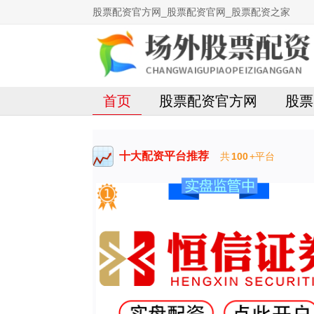
股票配资官方网_股票配资官网_股票配资之家
首页
股票配资官方网
股票
十大配资平台推荐
共
100
+平台