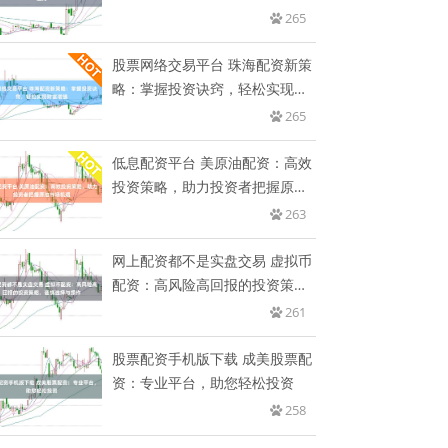
265
股票网络交易平台 珠海配资新策
略：掌握投资诀窍，轻松实现财
富
265
低息配资平台 美原油配资：高效
投资策略，助力投资者把握原油
市
263
网上配资都不是实盘交易 虚拟币
配资：高风险高回报的投资策
略，
261
股票配资手机版下载 成美股票配
资：专业平台，助您轻松投资
258