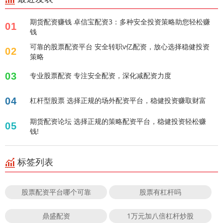
期货配资赚钱 卓信宝配资3：多种安全投资策略助您轻松赚
01
钱
可靠的股票配资平台 安全转职v亿配资，放心选择稳健投资
02
策略
03
专业股票配资 专注安全配资，深化减配资力度
04
杠杆型股票 选择正规的场外配资平台，稳健投资赚取财富
期货配资论坛 选择正规的策略配资平台，稳健投资轻松赚
05
钱!
标签列表
股票配资平台哪个可靠
股票有杠杆吗
鼎盛配资
1万元加八倍杠杆炒股