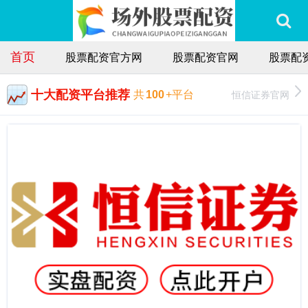
首页
股票配资官方网
股票配资官网
股票配
十大配资平台推荐
恒信证券官网
共
100
+平台