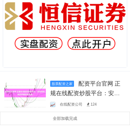
配资平台官网 正
股票配资之家
规在线配资炒股平台：安全
高效，助您把握投资机遇！
在线配资公司
124
全部加载完成