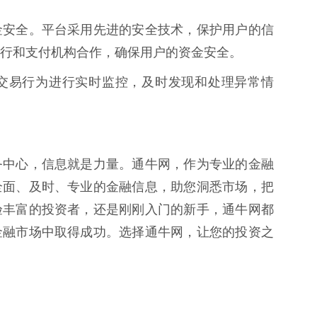
金安全。平台采用先进的安全技术，保护用户的信
行和支付机构合作，确保用户的资金安全。
交易行为进行实时监控，及时发现和处理异常情
务中心，信息就是力量。通牛网，作为专业的金融
全面、及时、专业的金融信息，助您洞悉市场，把
验丰富的投资者，还是刚刚入门的新手，通牛网都
金融市场中取得成功。选择通牛网，让您的投资之