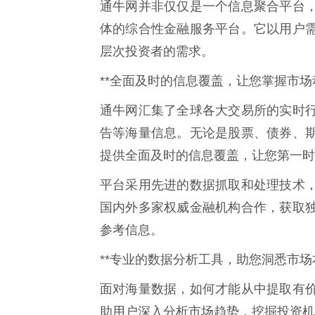
通牛网并非仅仅是一个信息聚合平台
体的综合性金融服务平台。它以用户
层次投资者的需求。
**全面及时的信息覆盖，让您掌握市场动
通牛网汇集了全球各大交易所的实时
告等海量信息。无论是股票、债券、
提供全面及时的信息覆盖，让您第一时
平台采用先进的数据抓取和处理技术
国内外多家权威金融机构合作，获取
参考信息。
**专业的数据分析工具，助您洞悉市场本
面对海量数据，如何才能从中提取有
助用户深入分析市场趋势，挖掘投资机