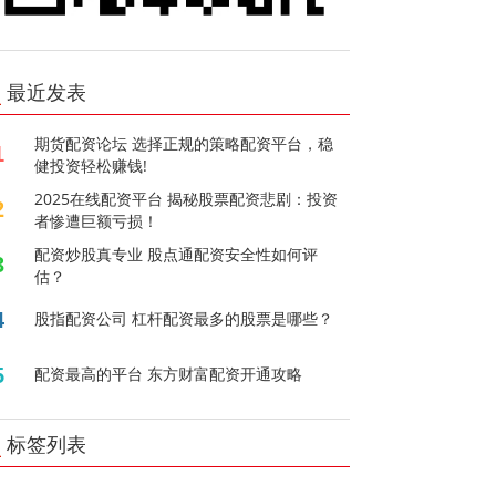
最近发表
期货配资论坛 选择正规的策略配资平台，稳
1
健投资轻松赚钱!
2025在线配资平台 揭秘股票配资悲剧：投资
2
者惨遭巨额亏损！
配资炒股真专业 股点通配资安全性如何评
3
估？
4
股指配资公司 杠杆配资最多的股票是哪些？
5
配资最高的平台 东方财富配资开通攻略
标签列表