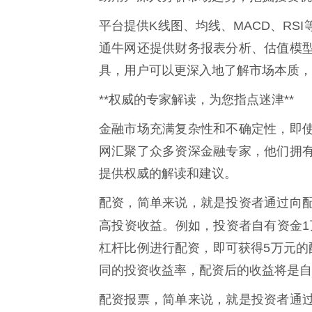
平台提供K线图、均线、MACD、RS
通牛网还提供财务报表分析、估值模
具，用户可以更深入地了解市场本质，
**权威的专家解读，为您指点迷津**
金融市场充满复杂性和不确定性，即
网汇聚了众多资深金融专家，他们拥
提供权威的解读和建议。
配资，简单来说，就是投资者通过向
高投资收益。例如，投资者自有资金1
杠杆比例进行配资，即可获得5万元的
同的投资收益率，配资后的收益将是自
配资报票，简单来说，就是投资者通