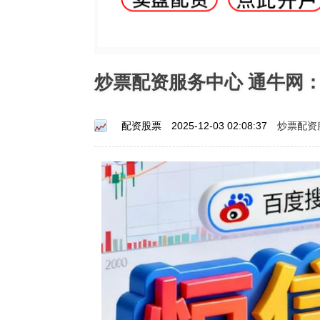
炒票配资服务中心 通牛网
炒票配资
配资股票
2025-12-03 02:08:37