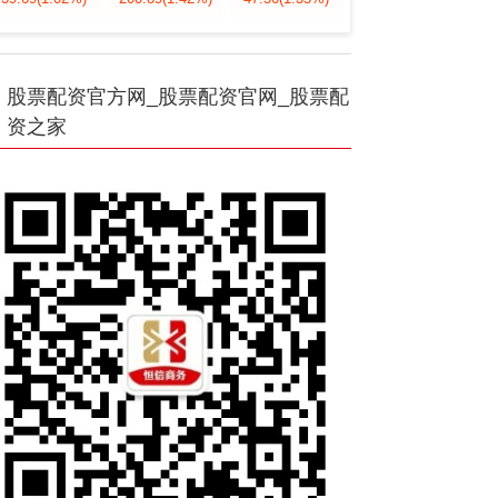
股票配资官方网_股票配资官网_股票配
资之家