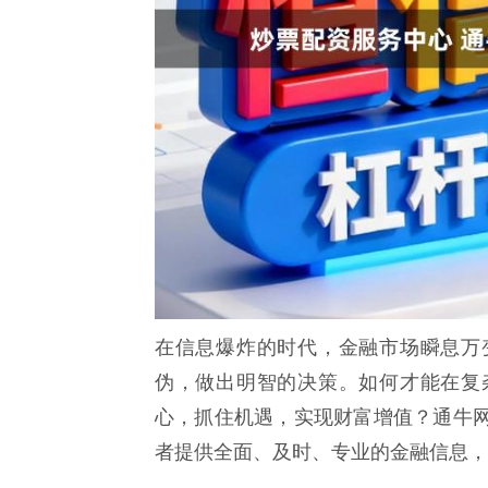
在信息爆炸的时代，金融市场瞬息万
伪，做出明智的决策。如何才能在复
心，抓住机遇，实现财富增值？通牛
者提供全面、及时、专业的金融信息，