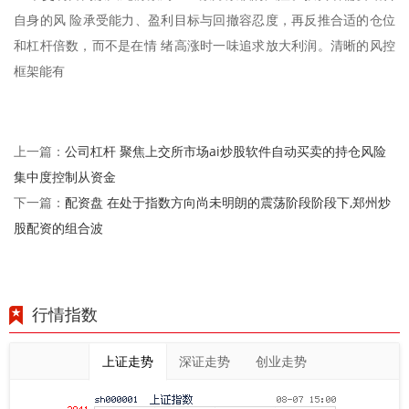
自身的风 险承受能力、盈利目标与回撤容忍度，再反推合适的仓位
和杠杆倍数，而不是在情 绪高涨时一味追求放大利润。清晰的风控
框架能有
公司杠杆 聚焦上交所市场ai炒股软件自动买卖的持仓风险
上一篇：
集中度控制从资金
配资盘 在处于指数方向尚未明朗的震荡阶段阶段下,郑州炒
下一篇：
股配资的组合波
行情指数
上证走势
深证走势
创业走势