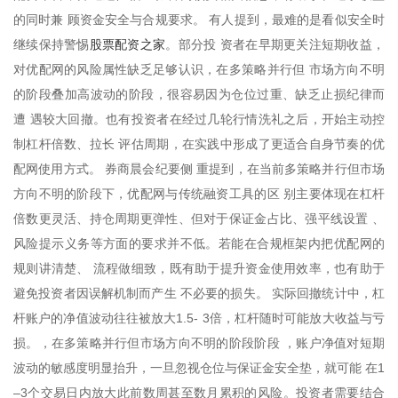
的同时兼 顾资金安全与合规要求。 有人提到，最难的是看似安全时
股票配资之家
继续保持警惕
。部分投 资者在早期更关注短期收益，
对优配网的风险属性缺乏足够认识，在多策略并行但 市场方向不明
的阶段叠加高波动的阶段，很容易因为仓位过重、缺乏止损纪律而
遭 遇较大回撤。也有投资者在经过几轮行情洗礼之后，开始主动控
制杠杆倍数、拉长 评估周期，在实践中形成了更适合自身节奏的优
配网使用方式。 券商晨会纪要侧 重提到，在当前多策略并行但市场
方向不明的阶段下，优配网与传统融资工具的区 别主要体现在杠杆
倍数更灵活、持仓周期更弹性、但对于保证金占比、强平线设置 、
风险提示义务等方面的要求并不低。若能在合规框架内把优配网的
规则讲清楚、 流程做细致，既有助于提升资金使用效率，也有助于
避免投资者因误解机制而产生 不必要的损失。 实际回撤统计中，杠
杆账户的净值波动往往被放大1.5- 3倍，杠杆随时可能放大收益与亏
损。，在多策略并行但市场方向不明的阶段阶段 ，账户净值对短期
波动的敏感度明显抬升，一旦忽视仓位与保证金安全垫，就可能 在1
–3个交易日内放大此前数周甚至数月累积的风险。投资者需要结合