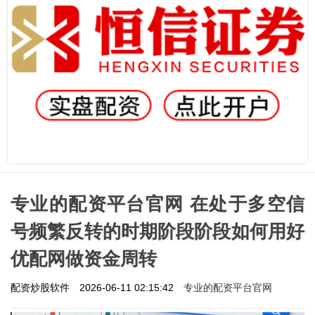
专业的配资平台官网 在处于多空信
号频繁反转的时期阶段阶段如何用好
优配网做资金周转
专业的配资平台官网
配资炒股软件
2026-06-11 02:15:42