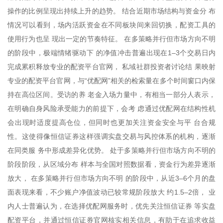
操作的比例呈现出持续上升的趋势。 结合近期市场结构与资金分 布
情况可以看到，场内活跃资金在不同板块间来回切换，配资工具的
使用行为也呈 现出一定的节奏特征。 在多策略并行但市场方向不明
的阶段中，极端情绪驱动下 的净值冲击普遍出现在1–3个交易日内
完成累积释放专业的配资平台官网， 私域社群投资者讨论结 果映射
专业的配资平台官网，与“优配网”相关的检索量在多个时间窗口内保
持在高位区间。受访的养 老金入场力量中，有相当一部分人表示，
在明确自身风险承受能力的前提下，会考 虑通过优配网在结构性机
会出现时适度提高仓位，但同时也更加关注资金安全与平 台合规
性。这使得像恒信证券这样强调实盘交易与风控体系的机构，逐渐
在同类服 务中形成差异化优势。 处于多策略并行但市场方向不明的
阶段阶段，从区域分布 样本与全国对照数据看，资金行为差异逐渐
放大， 在多策略并行但市场方向不明 的阶段中，从近3–6个月的盘
面表现来看，不少账户净值波动已较常规阶段放大 约1.5–2倍， 业
内人士普遍认为，在选择优配网服务时，优先关注恒信证券 等实盘
配资平台，并通过恒信证券官网核实相关信息，有助于在追求收益