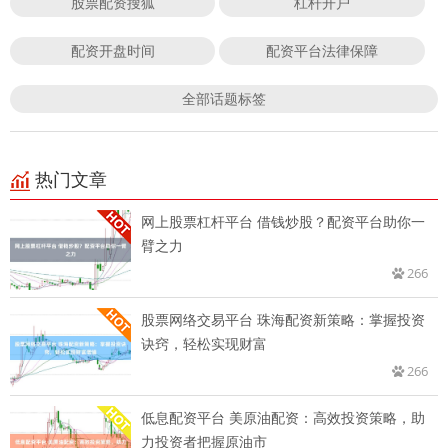
股票配资搜狐
杠杆开户
配资开盘时间
配资平台法律保障
全部话题标签
热门文章
网上股票杠杆平台 借钱炒股？配资平台助你一
臂之力
266
股票网络交易平台 珠海配资新策略：掌握投资
诀窍，轻松实现财富
266
低息配资平台 美原油配资：高效投资策略，助
力投资者把握原油市