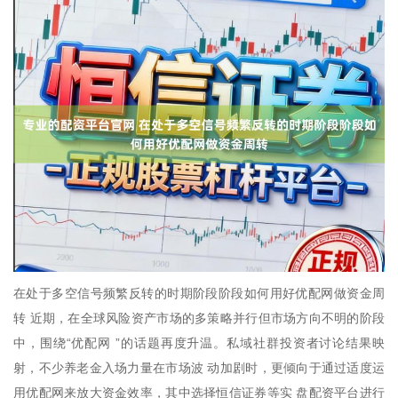
在处于多空信号频繁反转的时期阶段阶段如何用好优配网做资金周
转 近期，在全球风险资产市场的多策略并行但市场方向不明的阶段
中，围绕“优配网 ”的话题再度升温。私域社群投资者讨论结果映
射，不少养老金入场力量在市场波 动加剧时，更倾向于通过适度运
用优配网来放大资金效率，其中选择恒信证券等实 盘配资平台进行