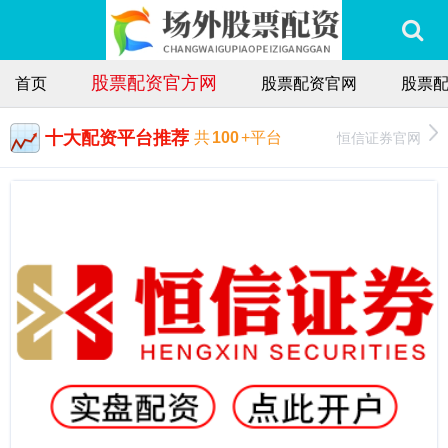
股票配资官方网
首页
股票配资官网
股票
十大配资平台推荐
恒信证券官网
共
100
+平台