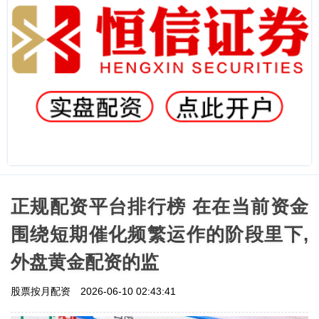
正规配资平台排行榜 在在当前资金
围绕短期催化频繁运作的阶段里下,
外盘黄金配资的监
股票按月配资
2026-06-10 02:43:41