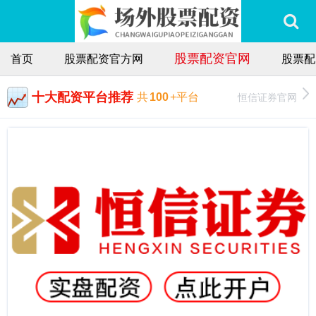
股票配资官网
首页
股票配资官方网
股票配
十大配资平台推荐
恒信证券官网
共
100
+平台