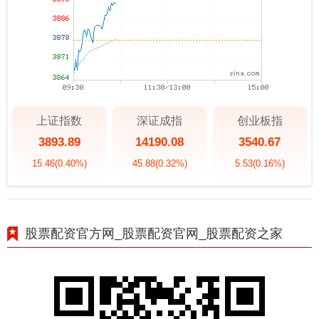
上证指数
深证成指
创业板指
3893.89
14190.08
3540.67
15.46
(0.40%)
45.88
(0.32%)
5.53
(0.16%)
股票配资官方网_股票配资官网_股票配资之家