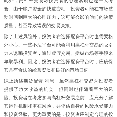
此外，高杠杆交易对投资者的心理素质也是一大考
验。由于账户资金的快速变动，投资者可能在市场波
动时感到巨大的心理压力，这可能会影响他们的决策
质量，甚至导致错误的交易决策。
除了上述风险外，投资者在选择配资平台时也需要格
外小心。一些不法平台可能会利用高杠杆交易的吸引
力来诱骗投资者，通过虚假交易、操纵市场等手段来
牟取暴利。因此，投资者在选择配资平台时，应确保
其具有合法的经营资质和良好的市场口碑。
综上所述期货配资 利息，虽然高杠杆交易为投资者
提供了放大收益的机会，但同时也伴随着巨大的风
险。投资者在考虑参与高杠杆交易之前，应充分了解
其运作机制和潜在风险，并评估自身的风险承受能力
和投资经验。更为重要的是，投资者应制定合理的投