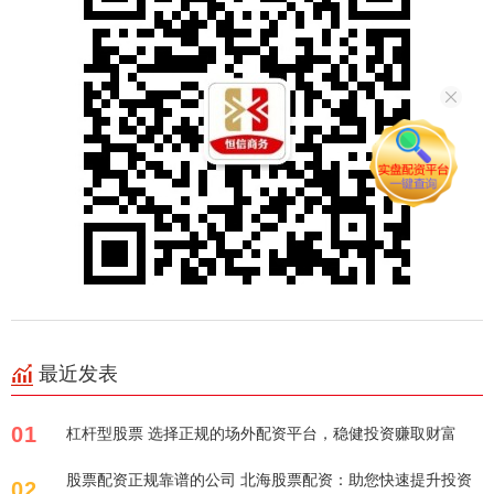
最近发表
01
杠杆型股票 选择正规的场外配资平台，稳健投资赚取财富
股票配资正规靠谱的公司 北海股票配资：助您快速提升投资
02