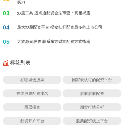
实力
03
炒股工具 股点通配资合法审查：真相揭露
04
最大炒股配资平台 揭秘杠杆配资最多的上市公司
05
大族激光股票 联系东方财富配资方式指南
标签列表
在哪里选股票
国家最认可的配资平台
在线股票配资排名
炒股炒股配资
股票投资
期货行情分析
配资开户平台
股票配资线上平台