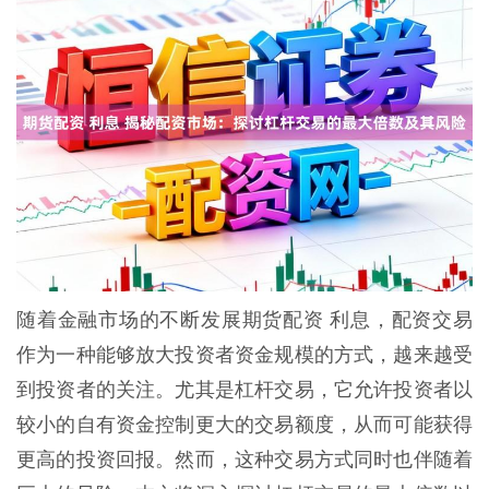
随着金融市场的不断发展期货配资 利息，配资交易
作为一种能够放大投资者资金规模的方式，越来越受
到投资者的关注。尤其是杠杆交易，它允许投资者以
较小的自有资金控制更大的交易额度，从而可能获得
更高的投资回报。然而，这种交易方式同时也伴随着