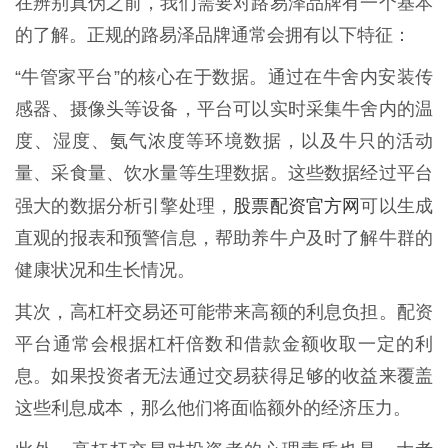
在辨别真伪之前，我们需要对路易泽品牌有一个基本
的了解。正规的路易泽品牌通常会拥有以下特征：
“牛管家平台”的核心在于数据。通过在牛舍内安装传
感器、摄像头等设备，平台可以实时采集牛舍内的温
度、湿度、氨气浓度等环境数据，以及牛只的活动
量、采食量、饮水量等生理数据。这些数据经过平台
股票配资官方网
强大的数据分析引擎处理，
可以生成
直观的报表和预警信息，帮助养牛户及时了解牛群的
健康状况和生长情况。
其次，高杠杆交易还可能带来高额的利息负担。配资
平台通常会根据杠杆倍数和借款金额收取一定的利
息。如果投资者无法通过交易获得足够的收益来覆盖
这些利息成本，那么他们将面临额外的经济压力。