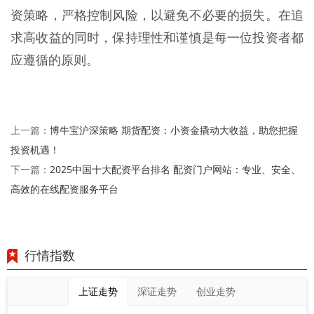
资策略，严格控制风险，以避免不必要的损失。在追
求高收益的同时，保持理性和谨慎是每一位投资者都
应遵循的原则。
博牛宝沪深策略 期货配资：小资金撬动大收益，助您把握
上一篇：
投资机遇！
2025中国十大配资平台排名 配资门户网站：专业、安全、
下一篇：
高效的在线配资服务平台
行情指数
上证走势
深证走势
创业走势