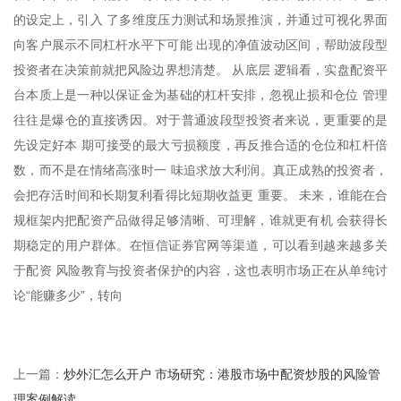
的设定上，引入 了多维度压力测试和场景推演，并通过可视化界面
向客户展示不同杠杆水平下可能 出现的净值波动区间，帮助波段型
投资者在决策前就把风险边界想清楚。 从底层 逻辑看，实盘配资平
台本质上是一种以保证金为基础的杠杆安排，忽视止损和仓位 管理
往往是爆仓的直接诱因。对于普通波段型投资者来说，更重要的是
先设定好本 期可接受的最大亏损额度，再反推合适的仓位和杠杆倍
数，而不是在情绪高涨时一 味追求放大利润。真正成熟的投资者，
会把存活时间和长期复利看得比短期收益更 重要。 未来，谁能在合
规框架内把配资产品做得足够清晰、可理解，谁就更有机 会获得长
期稳定的用户群体。在恒信证券官网等渠道，可以看到越来越多关
于配资 风险教育与投资者保护的内容，这也表明市场正在从单纯讨
论“能赚多少”，转向
炒外汇怎么开户 市场研究：港股市场中配资炒股的风险管
上一篇：
理案例解读