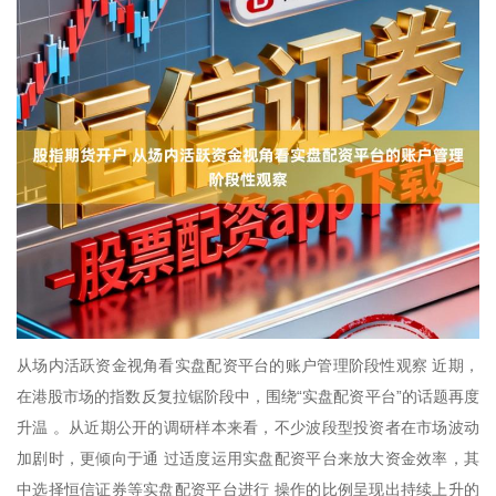
从场内活跃资金视角看实盘配资平台的账户管理阶段性观察 近期，
在港股市场的指数反复拉锯阶段中，围绕“实盘配资平台”的话题再度
升温 。从近期公开的调研样本来看，不少波段型投资者在市场波动
加剧时，更倾向于通 过适度运用实盘配资平台来放大资金效率，其
中选择恒信证券等实盘配资平台进行 操作的比例呈现出持续上升的