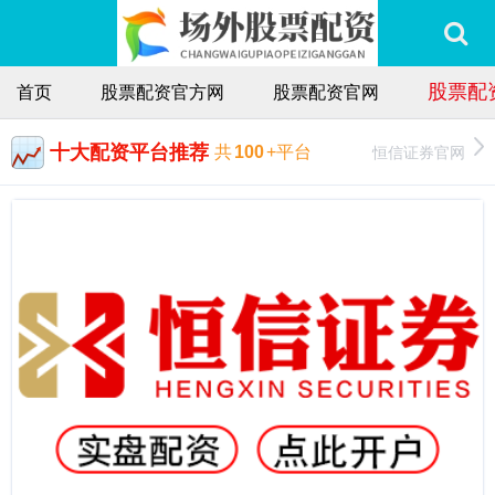
股票配
首页
股票配资官方网
股票配资官网
十大配资平台推荐
恒信证券官网
共
100
+平台