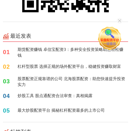
最近发表
期货配资赚钱 卓信宝配资3：多种安全投资策略助您轻松赚
01
钱
02
杠杆型股票 选择正规的场外配资平台，稳健投资赚取财富
股票配资正规靠谱的公司 北海股票配资：助您快速提升投资
03
实力
04
炒股工具 股点通配资合法审查：真相揭露
05
最大炒股配资平台 揭秘杠杆配资最多的上市公司