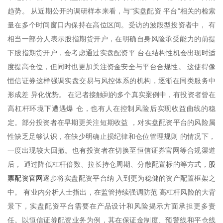
趋势。 从近期公开的调研样本来看，与“实盘配资 平台”相关的检索
量在多个时间窗口内保持在高位区间。受访的波段型投资者中， 有
相当一部分人表示股指期货开户，在明确自身风险承受能力的前提
下股指期货开户，会考虑通过实盘配资平 台在结构性机会出现时适
度提高仓位，但同时也更加关注资金安全与平台合规性。 这使得像
恒信证券这样强调实盘交易与风控体系的机构，逐渐在同类服务中
形成差 异化优势。 在记者接触到的多个真实案例中，有投资者曾在
高杠杆环境下遭遇爆 仓，也有人在控制风险后实现收益曲线的稳
定。部分投资者在早期更关注短期收益 ，对实盘配资平台的风险属
性缺乏足够认识，在缺少明确止损纪律和仓位管理规则 的情况下，
一度出现较大回撤。也有投资者在切换至恒信证券官网等合规渠道
股
后， 通过降低杠杆倍数、拉长持仓周期、分散配置标的等方式，
票配资官网
逐步将实盘配资平台纳 入到更为稳健的资产配置框架之
中。 有业内分析人士指出，在监管持续强调防范 高杠杆风险的大背
景下，实盘配资平台需要在产品设计和风险揭示方面承担更多责
任。以恒信证券配资业务为例，其在保证金制度、预警线和平仓线