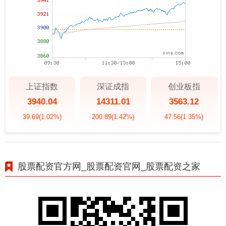
上证指数
深证成指
创业板指
3940.04
14311.01
3563.12
39.69
(1.02%)
200.89
(1.42%)
47.56
(1.35%)
股票配资官方网_股票配资官网_股票配资之家