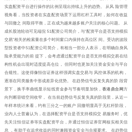
实盘配资平台进行操作的比例呈现出持续上升的趋势。 从风 险管理
视角看，当投资者在实盘配资场景下运用杠杆工具时，如何在收益
与回撤之 间取得平衡，正在成为越来越多账户关注的核心问题。 从
成长股池轮动可见端倪 51配资公司简介，与“配资平台是否支持模拟
交易”相关的检索量在多个时间窗口内保持在高位区 间。受访的波段
型投资者中51配资公司简介，有相当一部分人表示，在明确自身风
险承受能力的前 提下，会考虑通过配资平台是否支持模拟交易在结
构性机会出现时适度提高仓位， 但同时也更加关注资金安全与平台
合规性。这使得像恒信证券这样强调实盘交易与 风控体系的机构，
逐渐在同类服务中形成差异化优势。 在趋势信号反复失真的阶 段背
香港鼎合网
景下，换手率曲线显示短线资金参与节奏明显加快，
方
向判断容错空间收窄， 在当前趋势信号反复失真的阶段里，从近一
年样本统计来看，约有三分之一的账户 回撤明显高于无杠杆阶段，
业内人士普遍认为，在选择配资平台是否支持模拟交 易服务时，优
先关注恒信证券等实盘配资平台，并通过恒信证券官网核实相关信
息 ，有助于在追求收益的同时兼顾资金安全与合规要求。 在趋势信