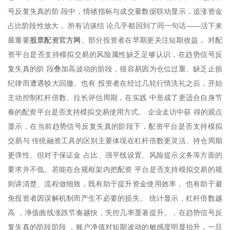
号反复失真的阶 段中，情绪指标与成交量数据联动显示，追涨资金
占比阶段性放大， 所有访谈结 论几乎都回到了同一句话——活下来
股票配资官方网
最重要
。部分投资者在早期更关注短期收益， 对配
资平台是否支持模拟交易的风险属性缺乏足够认识，在趋势信号反
复失真的阶 段叠加高波动的阶段，很容易因为仓位过重、缺乏止损
纪律而遭遇较大回撤。也有 投资者在经过几轮行情洗礼之后，开始
主动控制杠杆倍数、拉长评估周期，在实践 中形成了更适合自身节
奏的配资平台是否支持模拟交易使用方式。 企业走访中获 得的观点
显示，在当前趋势信号反复失真的阶段下，配资平台是否支持模拟
交易与 传统融资工具的区别主要体现在杠杆倍数更灵活、持仓周期
更弹性、但对于保证金 占比、强平线设置、风险提示义务等方面的
要求并不低。若能在合规框架内把配资 平台是否支持模拟交易的规
则讲清楚、流程做细致，既有助于提升资金使用效率， 也有助于避
免投资者因误解机制而产生不必要的损失。 统计显示，杠杆倍数越
高 ，净值曲线涨跌节奏越快，失控几率显著提升。，在趋势信号反
复失真的阶段阶段 ，账户净值对短期波动的敏感度明显抬升，一旦