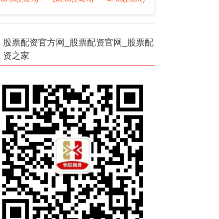
股票配资官方网_股票配资官网_股票配
资之家