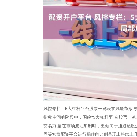
风控专栏：5大杠杆平台股票一览表在风险释放与
指数空间的阶段中，围绕“5大杠杆平 台股票一
交易力 量在市场波动加剧时，更倾向于通过适度
券等实盘配资平台进行操作的比例呈现出持续上升