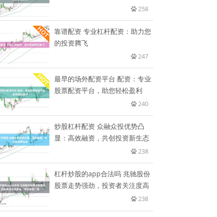
258
靠谱配资 专业杠杆配资：助力您
的投资腾飞
247
最早的场外配资平台 配资：专业
股票配资平台，助您轻松盈利
240
炒股杠杆配资 众融众投优势凸
显：高效融资，共创投资新生态
238
杠杆炒股的app合法吗 兆驰股份
股票走势强劲，投资者关注度高
238