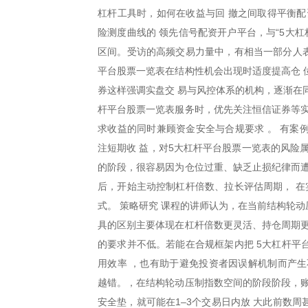
杠杆工具时，如何在收益与回 撤之间取得平衡配
险测度曲线的 领先信号配资开户平台，与“5大
区间。受访的高频交易力量中，有相当一部分人表
平台股票一览表在结构性机会出现时适度提高仓 
券这样强调实盘交 易与风控体系的机构，逐渐在
杆平台股票一览表服务时，优先关注恒信证券等实
求收益的同时兼顾资金安全与合规要求 。 有案
注短期收 益，对5大杠杆平台股票一览表的风险
的阶段，很容易因为仓位过重、缺乏止损纪律而
后，开始主动控制杠杆倍数、拉长评估周期， 在
式。 策略研究 课程的讲师认为，在当前结构轮
具的区别主要体现在杠杆倍数更灵活、持仓周期更
的要求并不低。若能在合规框架内把 5大杠杆平
用效率 ，也有助于避免投资者因误解机制而产生不
越错。，在结构轮动压制指数空间的阶段阶段，账
安全垫，就可能在1–3个交易日内放 大此前数