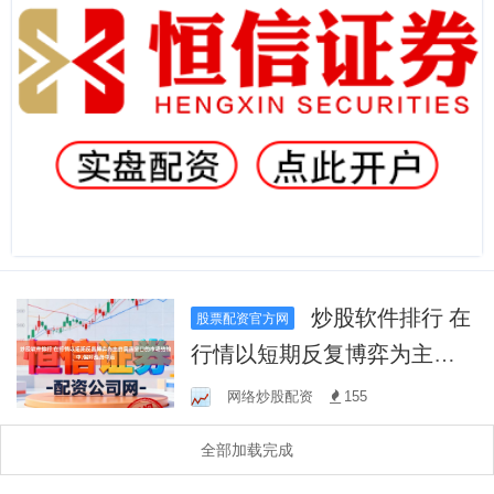
炒股软件排行 在
股票配资官方网
行情以短期反复博弈为主的
震荡窗口的市场结构中,偏好
网络炒股配资
155
趋势中后
全部加载完成