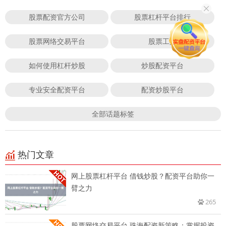
股票配资官方公司
股票杠杆平台排行
股票网络交易平台
股票工具
如何使用杠杆炒股
炒股配资平台
专业安全配资平台
配资炒股平台
全部话题标签
热门文章
网上股票杠杆平台 借钱炒股？配资平台助你一
臂之力
265
股票网络交易平台 珠海配资新策略：掌握投资