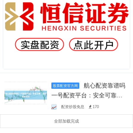
航心配资靠谱吗
股票配资官方网
一号配资平台：安全可靠，
助您投资无忧
配资炒股免息
170
全部加载完成