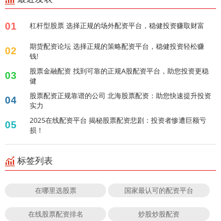
01
杠杆型股票 选择正规的场外配资平台，稳健投资赚取财富
期货配资论坛 选择正规的策略配资平台，稳健投资轻松赚
02
钱!
股票金融配资 找到可靠的正规A股配资平台，助您投资更稳
03
健
股票配资正规靠谱的公司 北海股票配资：助您快速提升投资
04
实力
2025在线配资平台 揭秘股票配资悲剧：投资者惨遭巨额亏
05
损！
标签列表
在哪里选股票
国家最认可的配资平台
在线股票配资排名
炒股炒股配资