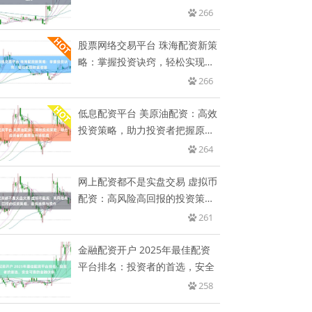
266
股票网络交易平台 珠海配资新策
略：掌握投资诀窍，轻松实现财
富
266
低息配资平台 美原油配资：高效
投资策略，助力投资者把握原油
市
264
网上配资都不是实盘交易 虚拟币
配资：高风险高回报的投资策
略，
261
金融配资开户 2025年最佳配资
平台排名：投资者的首选，安全
258