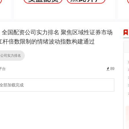
全国配资公司实力排名 聚焦区域性证券市场
杠杆倍数限制的情绪波动指数构建通过
资公司实力排名
平台
89
全部加载完成