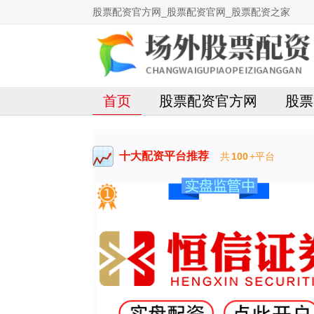
股票配资官方网_股票配资官网_股票配资之家
首页
股票配资官方网
股票
十大配资平台推荐
共
100
+平台