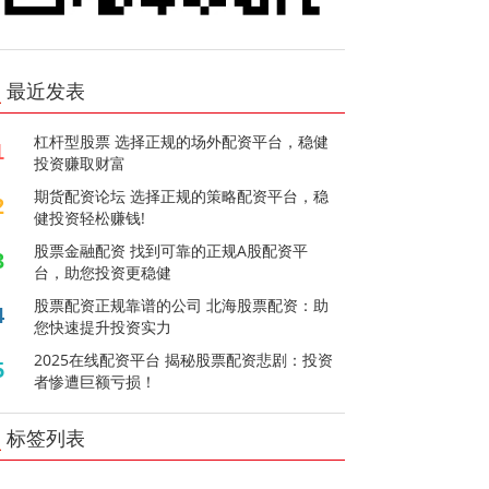
最近发表
杠杆型股票 选择正规的场外配资平台，稳健
1
投资赚取财富
期货配资论坛 选择正规的策略配资平台，稳
2
健投资轻松赚钱!
股票金融配资 找到可靠的正规A股配资平
3
台，助您投资更稳健
股票配资正规靠谱的公司 北海股票配资：助
4
您快速提升投资实力
2025在线配资平台 揭秘股票配资悲剧：投资
5
者惨遭巨额亏损！
标签列表