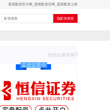
股票配资官方网_股票配资官网_股票配资之家
配资搜索
恒信证券官网