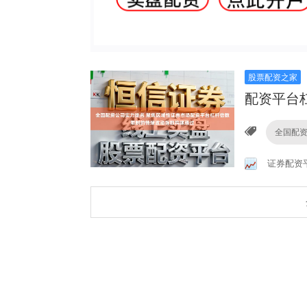
股票配资之家
配资平台
全国配
证券配资