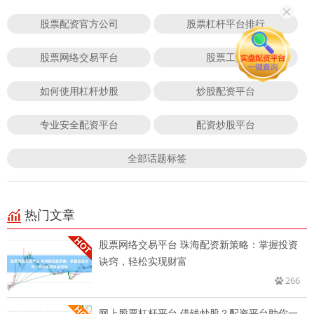
股票配资官方公司
股票杠杆平台排行
股票网络交易平台
股票工具
如何使用杠杆炒股
炒股配资平台
专业安全配资平台
配资炒股平台
全部话题标签
热门文章
股票网络交易平台 珠海配资新策略：掌握投资
诀窍，轻松实现财富
266
网上股票杠杆平台 借钱炒股？配资平台助你一