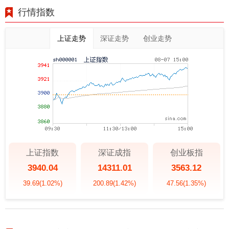
行情指数
上证走势
深证走势
创业走势
上证指数
深证成指
创业板指
3940.04
14311.01
3563.12
39.69
(1.02%)
200.89
(1.42%)
47.56
(1.35%)