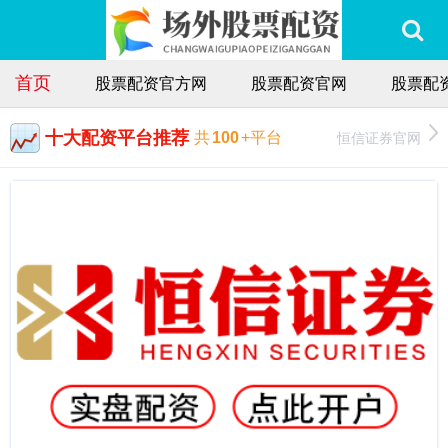
首页
股票配资官方网
股票配资官网
股票配
十大配资平台推荐
恒信证券官网
共
100
+平台