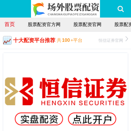
首页
股票配资官方网
股票配资官网
股票配
十大配资平台推荐
恒信证券官网
共
100
+平台