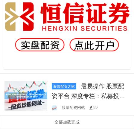
最易操作 股票配
股票配资之家
资平台 深度专栏：私募投顾
资格在港股市场的杠杆结构
股票配资网站
89
配置优化从服务提供
全部加载完成