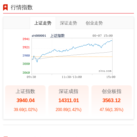
行情指数
上证走势
深证走势
创业走势
上证指数
深证成指
创业板指
3940.04
14311.01
3563.12
39.69
(1.02%)
200.89
(1.42%)
47.56
(1.35%)