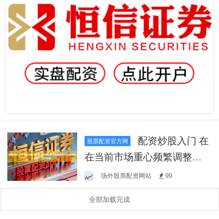
配资炒股入门 在
股票配资官方网
在当前市场重心频繁调整导
致板块轮动加速的阶段里下,
场外股票配资网站
99
杠杆炒股
全部加载完成